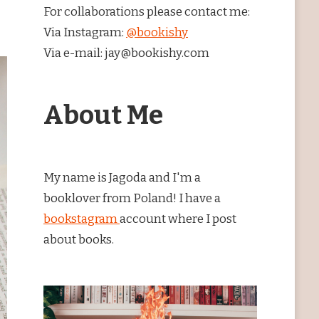
For collaborations please contact me:
Via Instagram:
@bookishy
Via e-mail: jay@bookishy.com
About Me
My name is Jagoda and I'm a
booklover from Poland! I have a
bookstagram
account where I post
about books.