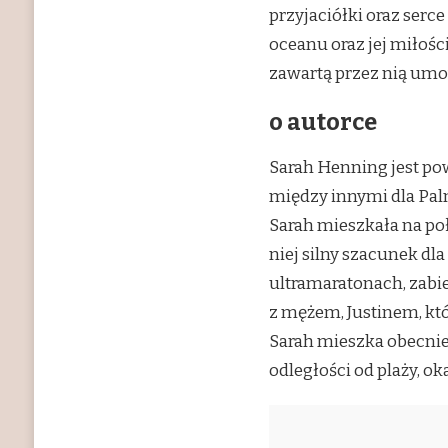
przyjaciółki oraz serce
oceanu oraz jej miłości
zawartą przez nią um
o autorce
Sarah Henning jest pow
między innymi dla Palm
Sarah mieszkała na poł
niej silny szacunek dl
ultramaratonach, zabie
z mężem, Justinem, któ
Sarah mieszka obecnie
odległości od plaży, o