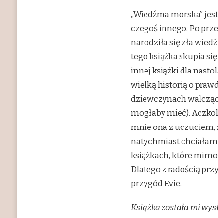
„Wiedźma morska” jest
czegoś innego. Po prze
narodziła się zła wied
tego książka skupia si
innej książki dla nasto
wielką historią o praw
dziewczynach walczącyc
mogłaby mieć). Aczko
mnie ona z uczuciem, ż
natychmiast chciałam 
książkach, które mimo 
Dlatego z radością pr
przygód Evie.
Książka została mi wys