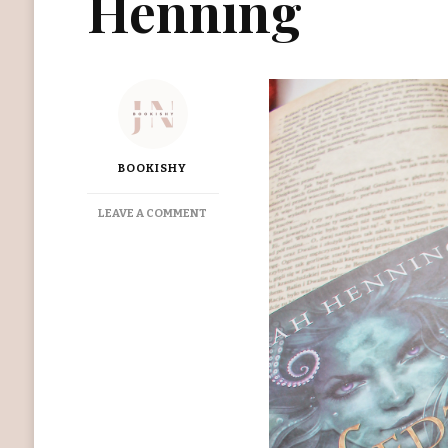
Henning
BOOKISHY
ON
LEAVE A COMMENT
„WIEDŹMA
MORSKA”
SARAH
HENNING