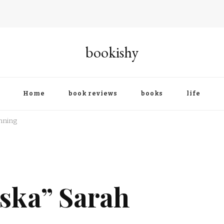
bookishy
Home
book reviews
books
life
nning
ska” Sarah