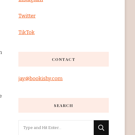
Twitter
TikTok
m
CONTACT
jay@bookishy.com
e
SEARCH
Looking
for