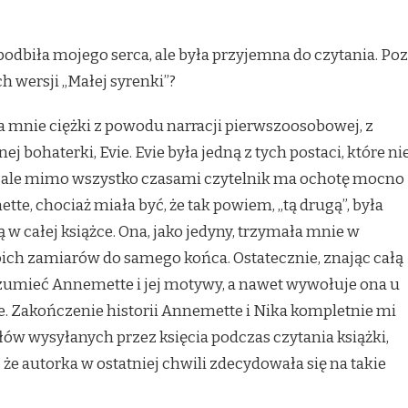
odbiła mojego serca, ale była przyjemna do czytania. Po
h wersji „Małej syrenki”?
la mnie ciężki z powodu narracji pierwszoosobowej, z
 bohaterki, Evie. Evie była jedną z tych postaci, które ni
, ale mimo wszystko czasami czytelnik ma ochotę mocno
tte, chociaż miała być, że tak powiem, „tą drugą”, była
 w całej książce. Ona, jako jedyny, trzymała mnie w
ich zamiarów do samego końca. Ostatecznie, znając całą
ozumieć Annemette i jej motywy, a nawet wywołuje ona u
e. Zakończenie historii Annemette i Nika kompletnie mi
ów wysyłanych przez księcia podczas czytania książki,
że autorka w ostatniej chwili zdecydowała się na takie