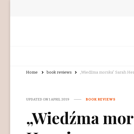
Home
book reviews
„Wiedźma morska” Sarah He
UPDATED ON
1 APRIL 2019
BOOK REVIEWS
„Wiedźma mor