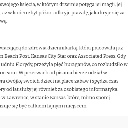
 swojego księcia, w którym drzemie potęga jej magii, jej
, aż w końcu zbyt późno odkryje prawdę, jaka kryje się za
ową.
racającą do zdrowia dziennikarką, która pracowała już
 Beach Post, Kansas City Star oraz Associated Press. Gdy
udniu Florydy, przeżyła pięć huraganów, co rozbudziło w
a oceanu. W przerwach od pisania bierze udział w
ra dwójkę swoich dzieci na place zabaw i spędza czas
ry od lat służy jej również za osobistego informatyka.
 w Lawrence, w stanie Kansas, które, mimo sporej
kazuje się być całkiem fajnym miejscem.