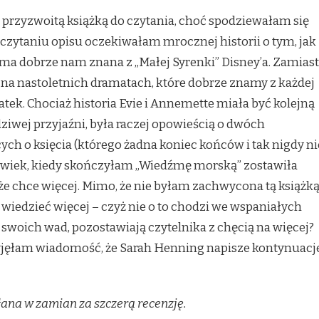
 przyzwoitą książką do czytania, choć spodziewałam się
czytaniu opisu oczekiwałam mrocznej historii o tym, jak
źma dobrze nam znana z „Małej Syrenki” Disney’a. Zamiast
ę na nastoletnich dramatach, które dobrze znamy z każdej
latek. Chociaż historia Evie i Annemette miała być kolejną
dziwej przyjaźni, była raczej opowieścią o dwóch
h o księcia (którego żadna koniec końców i tak nigdy ni
lwiek, kiedy skończyłam „Wiedźmę morską” zostawiła
e chce więcej. Mimo, że nie byłam zachwycona tą książką
wiedzieć więcej – czyż nie o to chodzi we wspaniałych
swoich wad, pozostawiają czytelnika z chęcią na więcej?
zyjęłam wiadomość, że Sarah Henning napisze kontynuacj
łana w zamian za szczerą recenzję.