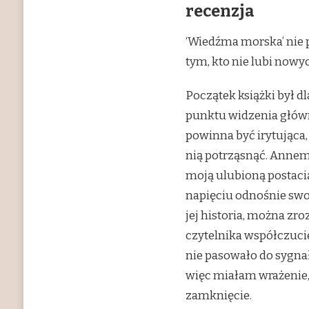
recenzja
‘Wiedźma morska’ nie p
tym, kto nie lubi nowyc
Początek książki był d
punktu widzenia głównej
powinna być irytująca
nią potrząsnąć. Anneme
moją ulubioną postacią
napięciu odnośnie swo
jej historia, można zr
czytelnika współczuci
nie pasowało do sygnał
więc miałam wrażenie, 
zamknięcie.