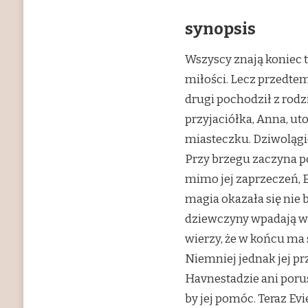
synopsis
Wszyscy znają koniec t
miłości. Lecz przedtem
drugi pochodził z rodzin
przyjaciółka, Anna, u
miasteczku. Dziwoląg
Przy brzegu zaczyna p
mimo jej zaprzeczeń, Ev
magia okazała się nie 
dziewczyny wpadają w 
wierzy, że w końcu ma 
Niemniej jednak jej pr
Havnestadzie ani porus
by jej pomóc. Teraz Ev