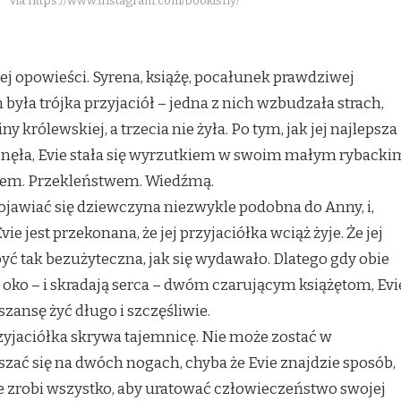
via https://www.instagram.com/bookishy/
ej opowieści. Syrena, książę, pocałunek prawdziwej
 była trójka przyjaciół – jedna z nich wzbudzała strach,
y królewskiej, a trzecia nie żyła. Po tym, jak jej najlepsza
tonęła, Evie stała się wyrzutkiem w swoim małym rybacki
iem. Przekleństwem. Wiedźmą.
ojawiać się dziewczyna niezwykle podobna do Anny, i,
ie jest przekonana, że jej przyjaciółka wciąż żyje. Że jej
być tak bezużyteczna, jak się wydawało. Dlatego gdy obie
oko – i skradają serca – dwóm czarującym książętom, Evi
szansę żyć długo i szczęśliwie.
zyjaciółka skrywa tajemnicę. Nie może zostać w
zać się na dwóch nogach, chyba że Evie znajdzie sposób,
ie zrobi wszystko, aby uratować człowieczeństwo swojej