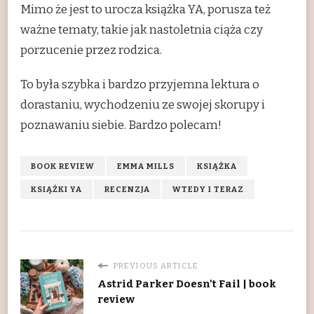
Mimo że jest to urocza książka YA, porusza też
ważne tematy, takie jak nastoletnia ciąża czy
porzucenie przez rodzica.
To była szybka i bardzo przyjemna lektura o
dorastaniu, wychodzeniu ze swojej skorupy i
poznawaniu siebie. Bardzo polecam!
BOOK REVIEW
EMMA MILLS
KSIĄŻKA
KSIĄŻKI YA
RECENZJA
WTEDY I TERAZ
PREVIOUS ARTICLE
Astrid Parker Doesn't Fail | book
review