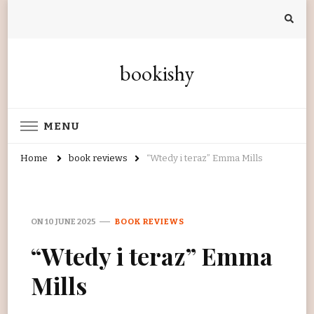
bookishy
MENU
Home
book reviews
“Wtedy i teraz” Emma Mills
ON
10 JUNE 2025
BOOK REVIEWS
“Wtedy i teraz” Emma
Mills